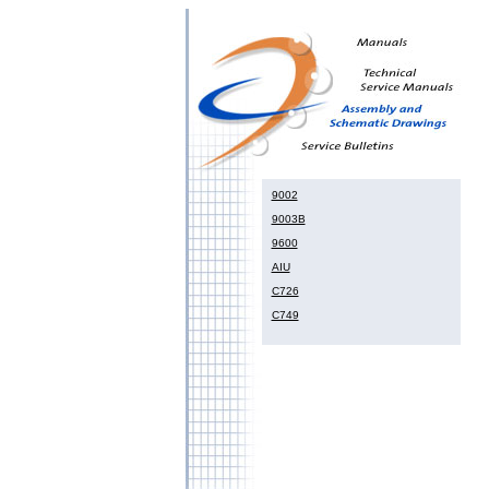
9002
9003B
9600
AIU
C726
C749